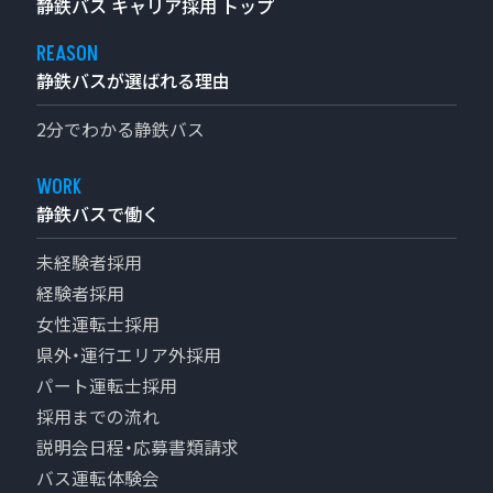
静鉄バス キャリア採用
トップ
県外・運行エリア外採用
パート運転士採用
静鉄バスが選ばれる理由
採用までの流れ
説明会日程・応募書類請求
2分でわかる静鉄バス
バス運転体験会
会社見学会
静鉄バスで働く
企業情報
バス運転士の一日
未経験者採用
勤務体制と働き方
経験者採用
募集要項
女性運転士採用
2026年度運転士採用ポータル
県外・運行エリア外採用
パート運転士採用
採用までの流れ
充実の研修体制
説明会日程・応募書類請求
バス運転体験会
運転士になるまで