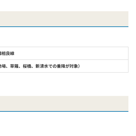
岡相良線
動場、草薙、桜橋、新清水での乗降が対象）