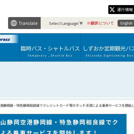
運行情報
English
Translate
※翻訳について
Select Language
▼
臨時バス・シャトルバス
しずおか定期観光バ
s
Temporary , Shuttle Bus
Shizuoka Sightseeing Bus
静岡空港静岡線・特急静岡相良線でクレジットカード等のタッチ決済による乗車サービスを開始
富士山静岡空港静岡線・特急静岡相良線でク
による乗車サービスを開始します！