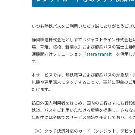
いつも静鉄バスをご利用いただき誠にありがとうござ
静岡鉄道株式会社としずてつジャストライン株式会社は2
場、草薙、桜橋、新清水】および静鉄バスの富士山静
通機関向けソリューション
「stera transit」
を活用し
す。
本サービスでは、静鉄電車および静鉄バスの対象駅・
札機や専用端末にタッチすることで、事前に現金のご
だけます。
訪日外国人利用者をはじめ、国内のお客さまにも普段
鉄道、バスをご利用いただける環境を提供し、さらなる
年度中には全駅でのサービス開始を予定しており、引
（※）タッチ決済対応のカード（クレジット、デビッ