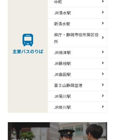
中町
JR清水駅
新清水駅
県庁・静岡市役所葵区役
所
主要バスのりば
JR焼津駅
JR藤枝駅
JR島田駅
富士山静岡空港
JR菊川駅
JR掛川駅