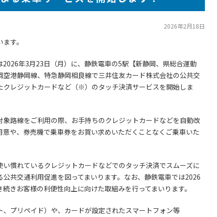
2026年2月18日
います。
026年3月23日（月）に、静鉄電車の5駅【新静岡、県総合運動
岡空港静岡線、特急静岡相良線で三井住友カード株式会社の公共交
たクレジットカードなど（※）のタッチ決済サービスを開始しま
対象路線をご利用の際、お手持ちのクレジットカードなどを自動改
用意や、券売機で乗車券をお買い求めいただくことなくご乗車いた
使い慣れているクレジットカードなどでのタッチ決済でスムーズに
公共交通利用促進を図ってまいります。なお、静鉄電車では2026
き続きお客様の利便性向上に向けた取組みを行ってまいります。
ト、プリペイド）や、カードが設定されたスマートフォン等