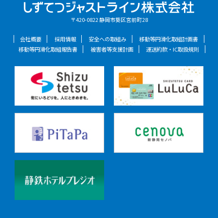
2026年07月17日掲載
〒420-0822 静岡市葵区宮前町28
高速バス
【高速バス各線】続行便（2号車）の運行について
会社概要
採用情報
安全への取組み
移動等円滑化取組計画書
2026年07月16日掲載
移動等円滑化取組報告書
被害者等支援計画
運送約款・IC取扱規則
路線バス
2026年8月3日（月）「藤岡バス停」（藤枝駅向き）の移設
について
2026年07月15日掲載