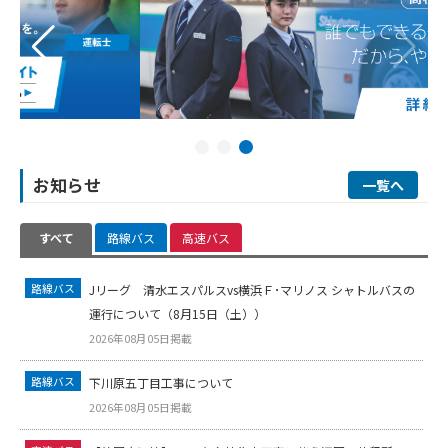
お知らせ
一覧へ
すべて
路線バス
高速バス
路線バス
Jリーグ 清水エスパルスvs横浜Ｆ･マリノス シャトルバスの
運行について（8月15日（土））
2026年08月05日掲載
路線バス
下川原五丁目工事について
2026年08月05日掲載