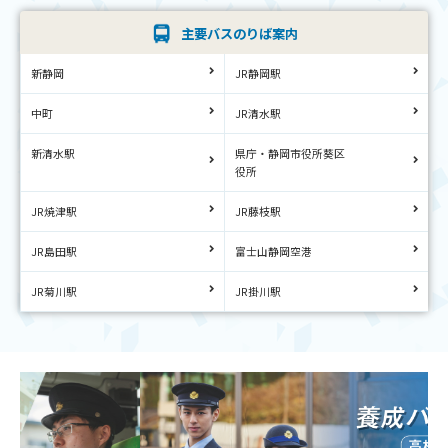
主要バスのりば案内
新静岡
JR静岡駅
中町
JR清水駅
新清水駅
県庁・静岡市役所葵区
役所
JR焼津駅
JR藤枝駅
JR島田駅
富士山静岡空港
JR菊川駅
JR掛川駅