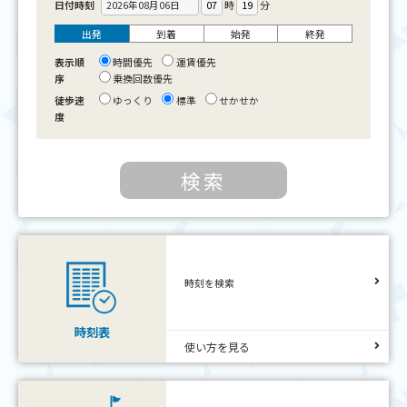
日付時刻
時
分
出発
到着
始発
終発
表示順
時間優先
運賃優先
序
乗換回数優先
徒歩速
ゆっくり
標準
せかせか
度
時刻を検索
時刻表
使い方を見る