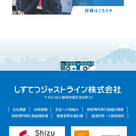
〒420-0822 静岡市葵区宮前町28
会社概要
採用情報
安全への取組み
移動等円滑化取組計画書
移動等円滑化取組報告書
被害者等支援計画
運送約款・IC取扱規則