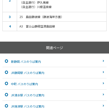
２
（自主運行）伊久美線
（自主運行）川根温泉線
３
25 島田静波線（静波海岸方面）
4
A3 富士山静岡空港島田線
関連ページ
新静岡 バスのりば案内
JR静岡駅 バスのりば案内
中町 バスのりば案内
JR清水駅 バスのりば案内
JR焼津駅 バスのりば案内