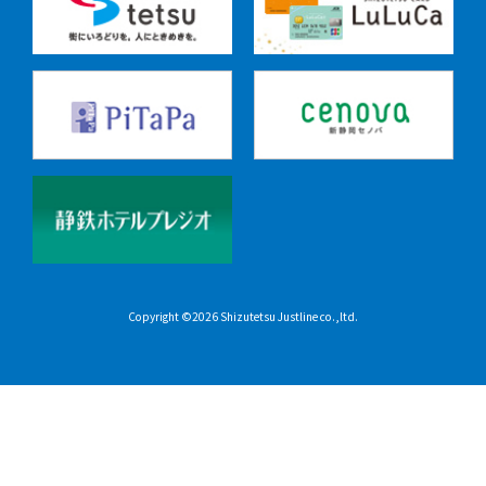
Copyright ©2026 Shizutetsu Justline co.,ltd.