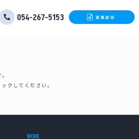
054-267-5153
募集要項
。
静鉄バスで働く
リックしてください。
未経験者採用
採用までの流れ
経験者採用
説明会日程・応募書類請求
女性運転士採用
バス運転体験会
県外・運行エリア外採用
会社見学会
パート運転士採用
企業情報