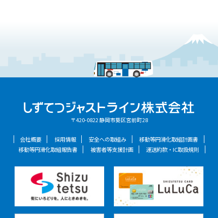
〒420-0822 静岡市葵区宮前町28
会社概要
採用情報
安全への取組み
移動等円滑化取組計画書
移動等円滑化取組報告書
被害者等支援計画
運送約款・IC取扱規則