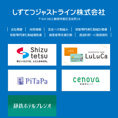
〒420-0822 静岡市葵区宮前町28
会社概要
採用情報
安全への取組み
移動等円滑化取組計画書
移動等円滑化取組報告書
被害者等支援計画
運送約款・IC取扱規則