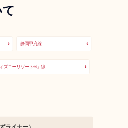
いて
静岡甲府線
ィズニーリゾート®」線
ずライナー）