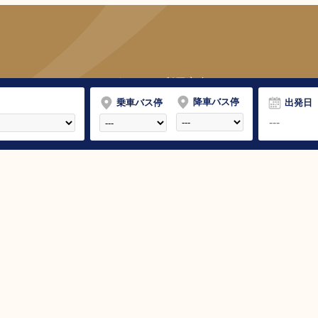
バスのりば
ご利用案内
降車バス停
乗車バス停
出発日
初めてご利用される方へ
バスの使い方
運賃について
ご予約方法
夜行便】
変更・払戻しについて
手荷物について
パーク＆ライド（駐車場）
運休時の払戻し