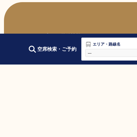
トップ
路線情報
エリア・路線名
静岡新宿線【昼行便】
空席検索・ご予約
東京清水線【昼行便】
藤枝～渋谷・新宿線【昼行便】
静岡羽田空港線【昼行便】
「東京ディズニーリゾート®」線【
静岡大阪線【夜行便】
静岡成田空港線（運休中）