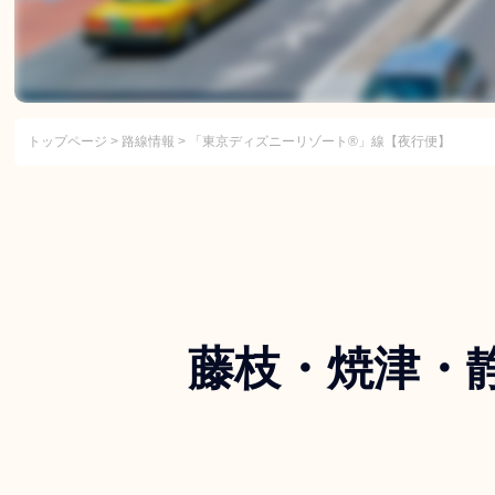
トップページ
>
路線情報
> 「東京ディズニーリゾート®」線【夜行便】
藤枝・焼津・