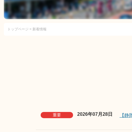
トップページ
> 新着情報
2026年07月28日
重要
【静