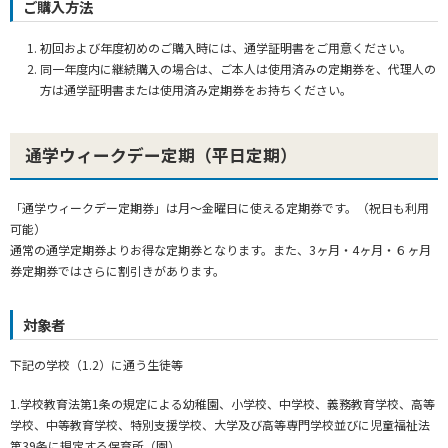
ご購入方法
初回および年度初めのご購入時には、通学証明書をご用意ください。
同一年度内に継続購入の場合は、ご本人は使用済みの定期券を、代理人の
方は通学証明書または使用済み定期券をお持ちください。
通学ウィークデー定期（平日定期）
「通学ウィークデー定期券」は月～金曜日に使える定期券です。（祝日も利用
可能）
通常の通学定期券よりお得な定期券となります。また、3ヶ月・4ヶ月・６ヶ月
券定期券ではさらに割引きがあります。
対象者
下記の学校（1.2）に通う生徒等
1.学校教育法第1条の規定による幼稚園、小学校、中学校、義務教育学校、高等
学校、中等教育学校、特別支援学校、大学及び高等専門学校並びに児童福祉法
第39条に規定する保育所（園）。