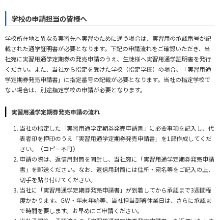
学校の申請担当の皆様へ
学校所在地と異なる実習先へ実習のために通う場合は、実習用の承認番号が記
載された通学証明書が必要となります。下記の申請流れをご確認いただき、当
社宛に実習用通学定期券の発売申請のうえ、生徒様へ実習用通学証明書を発行
ください。また、当社から指定を受けた学校（指定学校）の場合、「実習用通
学定期券発売申請書」に指定番号の記載が必要となります。当社の指定学校で
ない場合は、別途指定学校の申請が必要となります。
実習用通学定期券発売申請の流れ
当社の指定した「実習用通学定期券発売申請書」に必要事項を記入し、代
表者印を押印のうえ「実習用通学定期券発売申請書」を1部作成してくだ
さい。（コピー不可）
申請の際は、返信用封筒を同封し、当社宛に「実習用通学定期券発売申請
書」を郵送ください。なお、返信用封筒には住所・宛名等をご記入の上、
切手を貼り付けてください。
当社に「実習用通学定期券発売申請書」が到着してから承認まで3週間程
度かかります。GW・年末年始等、当社担当部署休業日は、さらに承認ま
で時間を要します。お早めにご申請ください。