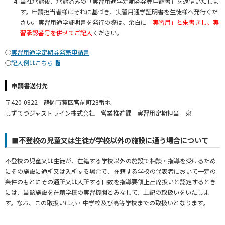
当社承認後、承認済みの「実習用通学定期券発売申請書」を返信いたしま
す。申請担当者様はそれに基づき、実習用通学証明書を生徒様へ発行くだ
さい。実習用通学証明書を発行の際は、余白に
「実習用」と朱書きし、実
習承認番号を併せてご記入
ください。
○
実習用通学定期券発売申請書
○
記入例はこちら
申請書送付先
〒420-0822 静岡市葵区宮前町28番地
しずてつジャストライン株式会社 営業推進課 実習用定期担当 宛
■不登校の児童又は生徒が学校以外の施設に通う場合について
不登校の児童又は生徒が、在籍する学校以外の施設で相談・指導を受けるため
にその施設に通所又は入所する場合で、在籍する学校の代表者において一定の
条件のもとにその通所又は入所する日数を指導要領上出席扱いと認定するとき
には、当該施設を在籍学校の実習機関とみなして、上記の取扱いをいたしま
す。なお、この取扱いは小・中学校及び高等学校までの取扱いとなります。