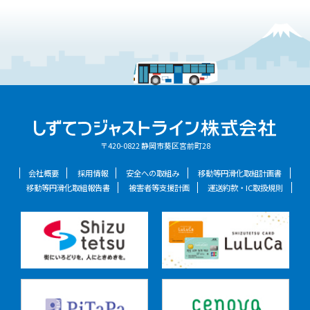
〒420-0822 静岡市葵区宮前町28
会社概要
採用情報
安全への取組み
移動等円滑化取組計画書
移動等円滑化取組報告書
被害者等支援計画
運送約款・IC取扱規則