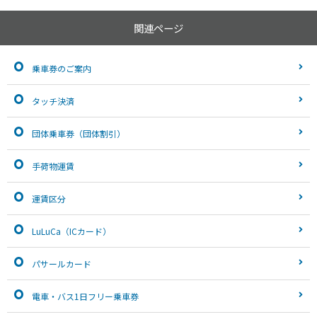
関連ページ
乗車券のご案内
タッチ決済
団体乗車券（団体割引）
手荷物運賃
運賃区分
LuLuCa（ICカード）
パサールカード
電車・バス1日フリー乗車券