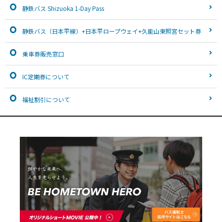
静鉄バス Shizuoka 1-Day Pass
静鉄バス（日本平線）+日本平ロープウェイ+久能山東照宮セット券
乗車券販売窓口
IC定期券について
福祉割引について