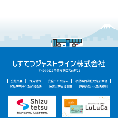
〒420-0822 静岡市葵区宮前町28
会社概要
採用情報
安全への取組み
移動等円滑化取組計画書
移動等円滑化取組報告書
被害者等支援計画
運送約款・IC取扱規則