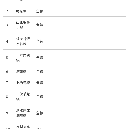
2
庵原線
全線
山原梅蔭
3
全線
寺線
梅ヶ谷蜂
4
全線
ヶ谷線
市立病院
5
全線
線
6
港南線
全線
7
北街道線
全線
三保草薙
8
全線
線
清水厚生
9
全線
病院線
水梨東高