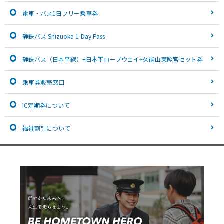
電車・バス1日フリー乗車券
静鉄バス Shizuoka 1-Day Pass
静鉄バス（日本平線）+日本平ロープウェイ+久能山東照宮セット券
乗車券販売窓口
IC定期券について
福祉割引について