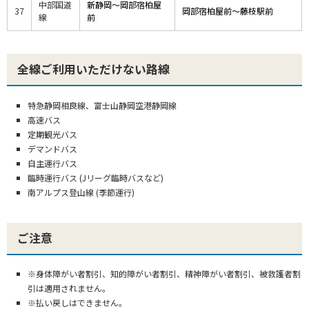
中部国道
新静岡～岡部宿柏屋
37
岡部宿柏屋前～藤枝駅前
線
前
全線ご利用いただけない路線
特急静岡相良線、富士山静岡空港静岡線
高速バス
定期観光バス
デマンドバス
自主運行バス
臨時運行バス (Jリーグ臨時バスなど)
南アルプス登山線 (季節運行)
ご注意
※身体障がい者割引、知的障がい者割引、精神障がい者割引、被救護者割
引は適用されません。
※払い戻しはできません。