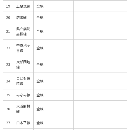
19
上足洗線
全線
20
唐瀬線
全線
県立病院
21
全線
高松線
中原池ヶ
22
全線
谷線
東部団地
23
全線
線
こども病
24
全線
院線
25
みなみ線
全線
大浜麻機
26
全線
線
27
日本平線
全線