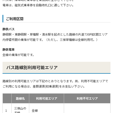
電車は、磁気式乗車券を自動改札口に通して下さい。
ご利用区間
静鉄バス
静岡駅・東静岡駅・草薙駅・清水駅を起点とした路線の片道730円区間エリア
内停留所間の乗降が可能です。（ただし、三保草薙線は全線利用可。）
静鉄電車
全線の乗降が可能です。
バス路線別利用可能エリア
路線別の利用可能エリアは下記のとおりとなります。尚、利用不可能エリアで
ご利用になる場合は、差額運賃(初乗運賃)をお支払い下さい。
路線名
利用可能エリア
利用不可エリア
三保山の
1
全線
手線