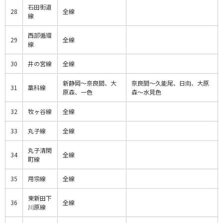
石田街道
28
全線
線
西部循環
29
全線
線
30
井の宮線
全線
新静岡～奈良間、大
奈良間～久能尾、日向、大原
31
藁科線
原森、一色
森～水見色
32
牧ヶ谷線
全線
33
丸子線
全線
丸子清閑
34
全線
町線
35
用宗線
全線
東新田下
36
全線
川原線