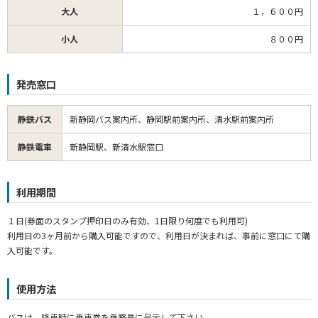
大人
１，６００円
小人
８００円
発売窓口
静鉄バス
新静岡バス案内所、静岡駅前案内所、清水駅前案内所
静鉄電車
新静岡駅、新清水駅窓口
利用期間
１日(券面のスタンプ押印日のみ有効、1日限り何度でも利用可)
利用日の3ヶ月前から購入可能ですので、利用日が決まれば、事前に窓口にて購
入可能です。
使用方法
バスは、降車時に乗車券を乗務員に呈示して下さい。