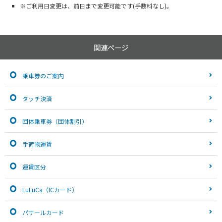
※ご利用日変更は、前日まで変更可能です(手数料なし)。
関連ページ
乗車券のご案内
タッチ決済
団体乗車券（団体割引）
手荷物運賃
運賃区分
LuLuCa（ICカード）
パサールカード