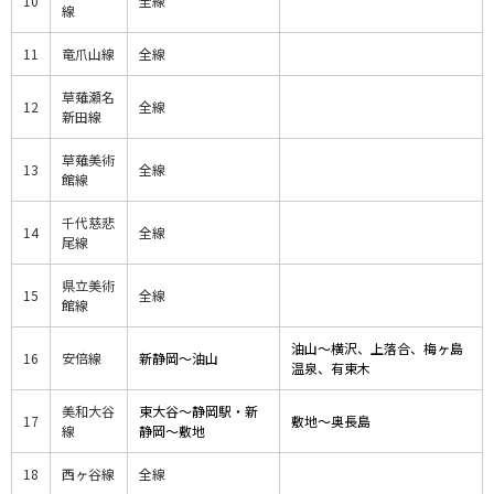
10
全線
線
11
竜爪山線
全線
草薙瀬名
12
全線
新田線
草薙美術
13
全線
館線
千代慈悲
14
全線
尾線
県立美術
15
全線
館線
油山～横沢、上落合、梅ヶ島
16
安倍線
新静岡～油山
温泉、有東木
美和大谷
東大谷～静岡駅・新
17
敷地～奥長島
線
静岡～敷地
18
西ヶ谷線
全線