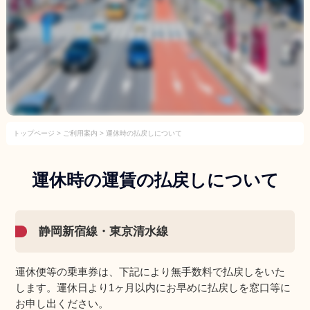
静岡成田空港線（運休中）
バスのりば
ご利用案内
ご利用案内
初めてご利用される方へ
トップページ
>
ご利用案内
> 運休時の払戻しについて
運賃について
運休時の運賃の払戻しについて
ご予約方法
変更・払戻しについて
静岡新宿線・東京清水線
手荷物について
乗車券販売窓口
運休便等の乗車券は、下記により無手数料で払戻しをいた
パーク＆ライド（駐車場）について
します。運休日より1ヶ月以内にお早めに払戻しを窓口等に
お申し出ください。