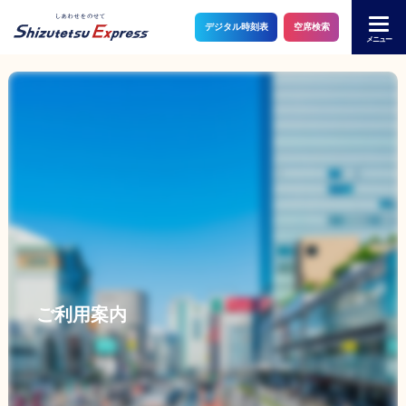
デジタル時刻表
空席検索
メニュー
トップ
路線情報
路線情報
静岡新宿線【昼行便】
東京清水線【昼行便】
藤枝～渋谷・新宿線【昼行便】
静岡羽田空港線【昼行便】
ご利用案内
「東京ディズニーリゾート®」線【夜行便】
静岡大阪線【夜行便】
静岡甲府線【昼行便】