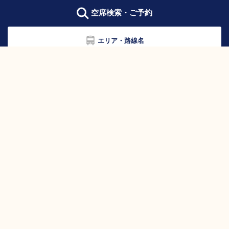
空席検索・ご予約
エリア・路線名
乗車バス停
降車バス停
出発時刻
出発日
この条件で
条件