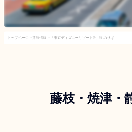
トップページ
>
路線情報
> 「東京ディズニーリゾート®」線 のりば
藤枝・焼津・