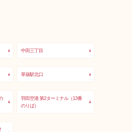
中田三丁目
草薙駅北口
の
羽田空港 第2ターミナル（13番
のりば）
2