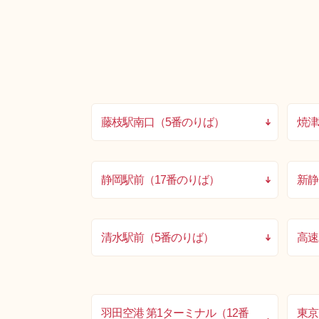
藤枝駅南口（5番のりば）
焼津
静岡駅前（17番のりば）
新静
清水駅前（5番のりば）
高速
羽田空港 第1ターミナル（12番
東京